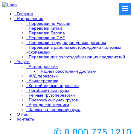
Главная
Направления
Перевозки по России
Перевозки Китай
Перевозки Европа
Перевозки по СНГ
Перевозки в труднодоступные регионы
Перевозки в районы месторождений полезных
ископаемых
Перевозки для золотодобывающих предприятий
Услуги
Автоперевозки
Расчет расстояния доставки
Ж/Д перевозки
Авиаперевозки
Контейнерные перевозки
Негабаритные грузы
Речные грузоперевозки
Превозка сыпучих грузов
Аренда спецтехники
Заявка на перевозку груза
О нас
Контакты
✆ 8 800 775 1210