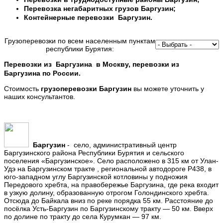
Перевозка негабаритных грузов
Баргузин
;
Контейнерные перевозки
Баргузин
.
Грузоперевозки по всем населенным пунктам
республики Бурятия:
Перевозки из
Баргузина
в Москву, перевозки из
Баргузина
по России.
Стоимость
грузоперевозки
Баргузин
вы можете уточнить у
наших консультантов.
Баргузин
- село, административный центр
Баргузинского района Республики Бурятия и сельского
поселения «Баргузинское». Село расположено в 315 км от Улан-
Удэ на Баргузинском тракте , региональной автодороге Р438, в
юго-западном углу Баргузинской котловины у подножия
Передового хребта, на правобережье Баргузина, где река входит
в узкую долину, образованную отрогом Голондинского хребта.
Отсюда до Байкала вниз по реке порядка 55 км. Расстояние до
посёлка Усть-Баргузин по Баргузинскому тракту — 50 км. Вверх
по долине по тракту до села Курумкан — 97 км.