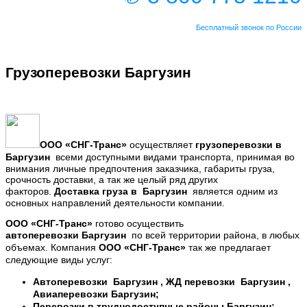
Бесплатный звонок по России
Грузоперевозки Баргузин
ООО
«СНГ-Транс
»
осуществляет
грузоперевозки в
Баргузин
всеми доступными видами транспорта,
принимая во
внимания личные предпочтения заказчика, габариты груза,
срочность доставки, а так же целый ряд других
факторов.
Доставка
груза в
Баргузин
является одним из
основных направлений деятельности компании.
ООО «СНГ-Транс»
готово осуществить
автоперевозки
Баргузин
по всей территории района, в любых
объемах. Компания
ООО «СНГ-Транс»
так же предлагает
следующие виды услуг:
Автоперевозки
Баргузин
,
ЖД перевозки
Баргузин
,
Авиаперевозки
Баргузин
;
Перевозки в труднодоступные районы
Баргузин
;