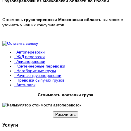
Г
рузоперевозки из
Московской
области
по России
.
Стоимость
грузоперевозки
Московская
область
вы можете
уточнить у наших консультантов.
Автоперевозки
Ж/Д перевозки
Авиаперевозки
Контейнерные перевозки
Негабаритные грузы
Речные грузоперевозки
Превозка сыпучих грузов
Авто-парк
Стоимость доставки груза
Рассчитать
Услуги