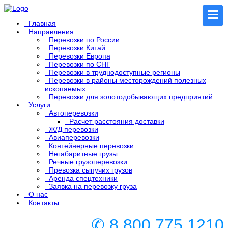
Главная
Направления
Перевозки по России
Перевозки Китай
Перевозки Европа
Перевозки по СНГ
Перевозки в труднодоступные регионы
Перевозки в районы месторождений полезных
ископаемых
Перевозки для золотодобывающих предприятий
Услуги
Автоперевозки
Расчет расстояния доставки
Ж/Д перевозки
Авиаперевозки
Контейнерные перевозки
Негабаритные грузы
Речные грузоперевозки
Превозка сыпучих грузов
Аренда спецтехники
Заявка на перевозку груза
О нас
Контакты
✆ 8 800 775 1210