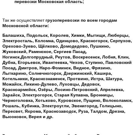
перевозки
Московская
область
;
Так же осуществляет
грузоперевозки
по всем городам
Московской
области
:
Балашиха, Подольск, Королев, Химки, Мытищи, Люберцы,
Электросталь, Коломна, Одинцово, Красногорск, Серпухов,
Орехово-Зуево, Щёлково, Домодедово, Пушкино,
Жуковский, Раменское, Сергиев Пасад,
Ногинск,Долгопрудный, Реутов, Воскресенск, Лобня, Клин,
Дубна, Егорьевск, Ивантеевка, Чехов, Ступино, Павловский
Посад, Дмитров, Наро-Фоминск, Видное, Фрязино,
Лыткарино, Солнечногорск, Дзержинский, Кашира,
Котельники, Краснознаменск, Протвино, Истра, Шатура,
Можайск, Ликино-Дулево, Луховцы, Дедовск,
Красноармейск, Озёры, Лосино-Петровский, Апрелевка,
Зарайск, Электрогорск, Старая Купавна, Бронницы,
Черноголовка, Хотьково, Куровское, Пущино, Волоколамск,
Рошаль, Кубинка, Электроугли, Эвенигород, Голицыно,
Пересвет, Яхрома, Краснозаводск, Руза, Талдом, Дрезна,
Высоковск, Верея
и
др.