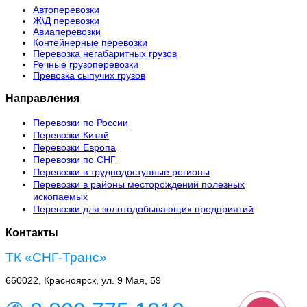
Автоперевозки
Ж\Д перевозки
Авиаперевозки
Контейнерные перевозки
Перевозка негабаритных грузов
Речные грузоперевозки
Превозка сыпучих грузов
Направления
Перевозки по России
Перевозки Китай
Перевозки Европа
Перевозки по СНГ
Перевозки в труднодоступные регионы
Перевозки в районы месторождений полезных
ископаемых
Перевозки для золотодобывающих предприятий
Контакты
ТК «СНГ-Транс»
660022, Красноярск, ул. 9 Мая, 59