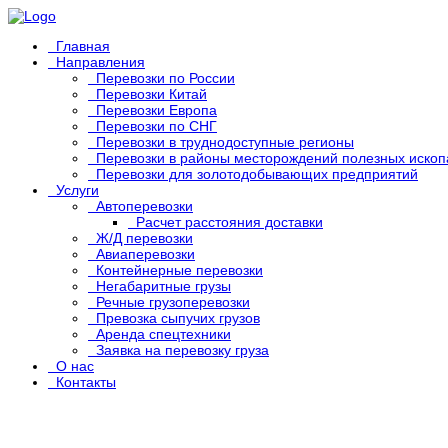
Главная
Направления
Перевозки по России
Перевозки Китай
Перевозки Европа
Перевозки по СНГ
Перевозки в труднодоступные регионы
Перевозки в районы месторождений полезных иско
Перевозки для золотодобывающих предприятий
Услуги
Автоперевозки
Расчет расстояния доставки
Ж/Д перевозки
Авиаперевозки
Контейнерные перевозки
Негабаритные грузы
Речные грузоперевозки
Превозка сыпучих грузов
Аренда спецтехники
Заявка на перевозку груза
О нас
Контакты