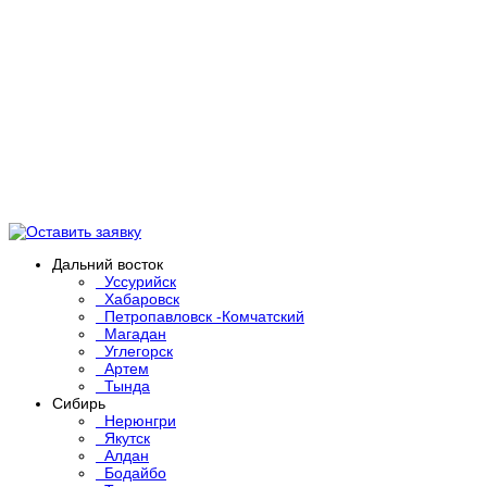
Дальний восток
Уссурийск
Хабаровск
Петропавловск -Комчатский
Магадан
Углегорск
Артем
Тында
Сибирь
Нерюнгри
Якутск
Алдан
Бодайбо