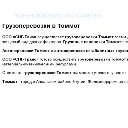
ГЛАВНАЯ
НАПРАВЛЕНИЯ
УСЛУГИ
О НАС
КОНТАКТЫ
Грузоперевозки в Томмот
ООО
«СНГ-Танс
»
осуществляет
грузоперевозки Томмот
всеми 
же целый ряд других факторов.
Грузовые перевозки
Томмот
явл
Автоперевозки
Томмот
и
автоперевозки негабаритных груз
ООО «СНГ-Транс»
готово осуществить
грузоперевозки
Томмот
материально-техническими ресурсами.
Стоимость
грузоперевозки
Томмот
вы можете уточнить у наших 
Томмот
- город в Алданском районе Якутии. Железнодорожная с