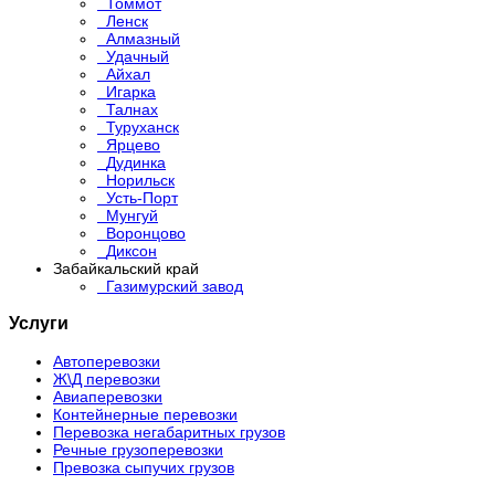
Томмот
Ленск
Алмазный
Удачный
Айхал
Игарка
Талнах
Туруханск
Ярцево
Дудинка
Норильск
Усть-Порт
Мунгуй
Воронцово
Диксон
Забайкальский край
Газимурский завод
Услуги
Автоперевозки
Ж\Д перевозки
Авиаперевозки
Контейнерные перевозки
Перевозка негабаритных грузов
Речные грузоперевозки
Превозка сыпучих грузов