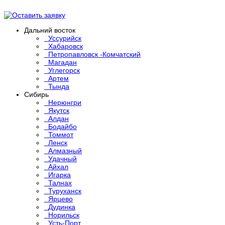
Дальний восток
Уссурийск
Хабаровск
Петропавловск -Комчатский
Магадан
Углегорск
Артем
Тында
Сибирь
Нерюнгри
Якутск
Алдан
Бодайбо
Томмот
Ленск
Алмазный
Удачный
Айхал
Игарка
Талнах
Туруханск
Ярцево
Дудинка
Норильск
Усть-Порт