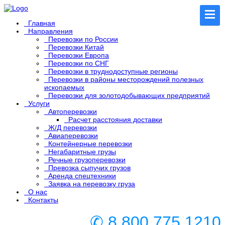
Главная
Направления
Перевозки по России
Перевозки Китай
Перевозки Европа
Перевозки по СНГ
Перевозки в труднодоступные регионы
Перевозки в районы месторождений полезных
ископаемых
Перевозки для золотодобывающих предприятий
Услуги
Автоперевозки
Расчет расстояния доставки
Ж/Д перевозки
Авиаперевозки
Контейнерные перевозки
Негабаритные грузы
Речные грузоперевозки
Превозка сыпучих грузов
Аренда спецтехники
Заявка на перевозку груза
О нас
Контакты
✆ 8 800 775 1210