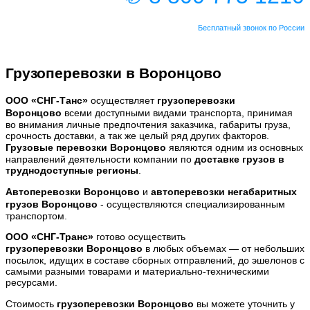
Бесплатный звонок по России
Грузоперевозки в Воронцово
ООО
«СНГ-Танс
»
осуществляет
грузоперевозки
Воронцово
всеми доступными видами транспорта,
принимая
во внимания личные предпочтения заказчика, габариты груза,
срочность доставки, а так же целый ряд других факторов.
Грузовые перевозки
Воронцово
являются одним из основных
направлений деятельности компании по
доставке грузов в
труднодоступные регионы
.
Автоперевозки
Воронцово
и
автоперевозки негабаритных
грузов
Воронцово
- осуществляются специализированным
транспортом.
ООО «СНГ-Транс»
готово осуществить
грузоперевозки
Воронцово
в любых объемах — от небольших
посылок, идущих в составе сборных отправлений, до эшелонов с
самыми разными товарами и материально-техническими
ресурсами.
Стоимость
грузоперевозки
Воронцово
вы можете уточнить у