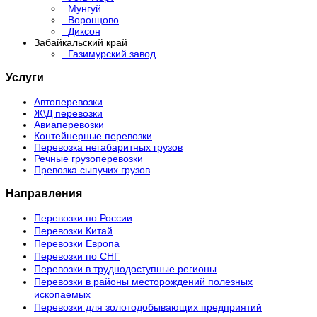
Мунгуй
Воронцово
Диксон
Забайкальский край
Газимурский завод
Услуги
Автоперевозки
Ж\Д перевозки
Авиаперевозки
Контейнерные перевозки
Перевозка негабаритных грузов
Речные грузоперевозки
Превозка сыпучих грузов
Направления
Перевозки по России
Перевозки Китай
Перевозки Европа
Перевозки по СНГ
Перевозки в труднодоступные регионы
Перевозки в районы месторождений полезных
ископаемых
Перевозки для золотодобывающих предприятий