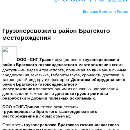
Бесплатный звонок по России
Грузоперевозки в район Братского
месторождения
ООО
«СНГ-Транс
»
осуществляет
грузоперевозки в
район
Братского газоконденсатного месторождени
я
всеми
доступными видами транспорта,
принимая во внимания личные
предпочтения заказчика, габариты груза, срочность доставки, а
так же целый ряд других факторов.
Доставка оборудования
в
район Братского газоконденсатного
месторождения
является одним из основных направлений
деятельности компании по
доставке грузов регионы
разработки и добычи полезных ископаемых
.
ООО «СНГ-Транс»
готово осуществить
грузоперевозки
Братского газоконденсатного
месторождение
в любых объемах.
Стоимость
грузоперевозки
Братского газоконденсатного
месторождение
вы можете уточнить у наших консультантов.