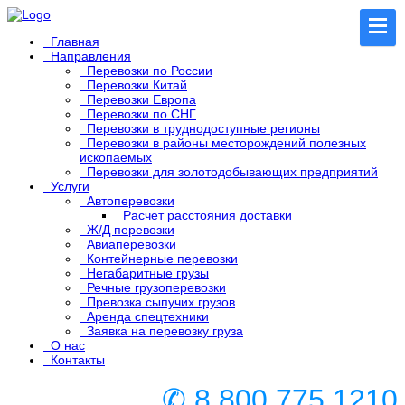
Главная
Направления
Перевозки по России
Перевозки Китай
Перевозки Европа
Перевозки по СНГ
Перевозки в труднодоступные регионы
Перевозки в районы месторождений полезных
ископаемых
Перевозки для золотодобывающих предприятий
Услуги
Автоперевозки
Расчет расстояния доставки
Ж/Д перевозки
Авиаперевозки
Контейнерные перевозки
Негабаритные грузы
Речные грузоперевозки
Превозка сыпучих грузов
Аренда спецтехники
Заявка на перевозку груза
О нас
Контакты
✆ 8 800 775 1210