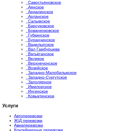
Савостьяновское
Аянское
Ардалинское
Арланское
Салымское
Барсуковское
Бованенковское
Губкинское
Буранчинское
Ваделыпское
Вал Гамбурцева
Ватьёганское
Великое
Верхнечонское
Возейское
Западно-Малобалыкское
Западно-Сургутское
Заполярное
Имилорское
Ингинское
Ковыктинское
Услуги
Автоперевозки
Ж\Д перевозки
Авиаперевозки
Контейнерные перевозки