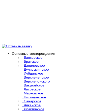
Основные месторождения
Ванкорское
Братское
Даниловское
Дулисьминское
Ичёдинское
Верхненепское
Верхнечонского
Вакунайское
Лисовское
Марковское
Пилюдинское
Санарское
Чиканское
Ярактинское