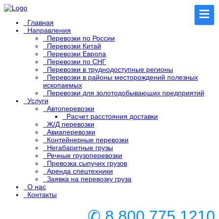
Главная
Направления
Перевозки по России
Перевозки Китай
Перевозки Европа
Перевозки по СНГ
Перевозки в труднодоступные регионы
Перевозки в районы месторождений полезных
ископаемых
Перевозки для золотодобывающих предприятий
Услуги
Автоперевозки
Расчет расстояния доставки
Ж/Д перевозки
Авиаперевозки
Контейнерные перевозки
Негабаритные грузы
Речные грузоперевозки
Превозка сыпучих грузов
Аренда спецтехники
Заявка на перевозку груза
О нас
Контакты
✆ 8 800 775 1210