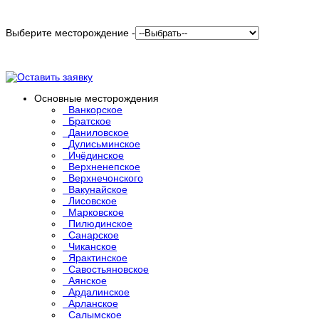
Выберите месторождение -
Основные месторождения
Ванкорское
Братское
Даниловское
Дулисьминское
Ичёдинское
Верхненепское
Верхнечонского
Вакунайское
Лисовское
Марковское
Пилюдинское
Санарское
Чиканское
Ярактинское
Савостьяновское
Аянское
Ардалинское
Арланское
Салымское