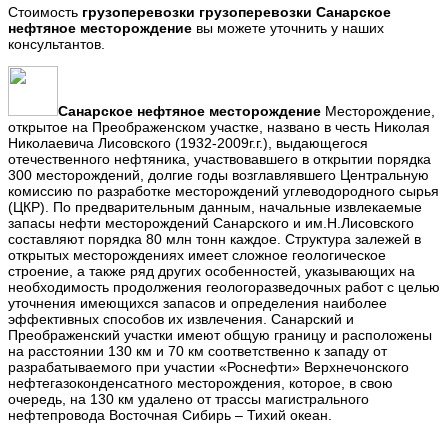
Стоимость
грузоперевозки
грузоперевозки Санарское
нефтяное месторождение
вы можете уточнить у наших
консультантов.
Санарское нефтяное месторождение
Месторождение,
открытое на Преображенском участке, названо в честь Николая
Николаевича Лисовского (1932-2009г.г.), выдающегося
отечественного нефтяника, участвовавшего в открытии порядка
300 месторождений, долгие годы возглавлявшего Центральную
комиссию по разработке месторождений углеводородного сырья
(ЦКР). По предварительным данным, начальные извлекаемые
запасы нефти месторождений Санарского и им.Н.Лисовского
составляют порядка 80 млн тонн каждое. Структура залежей в
открытых месторождениях имеет сложное геологическое
строение, а также ряд других особенностей, указывающих на
необходимость продолжения геологоразведочных работ с целью
уточнения имеющихся запасов и определения наиболее
эффективных способов их извлечения. Санарский и
Преображенский участки имеют общую границу и расположены
на расстоянии 130 км и 70 км соответственно к западу от
разрабатываемого при участии «Роснефти» Верхнечонского
нефтегазоконденсатного месторождения, которое, в свою
очередь, на 130 км удалено от трассы магистрального
нефтепровода Восточная Сибирь – Тихий океан.