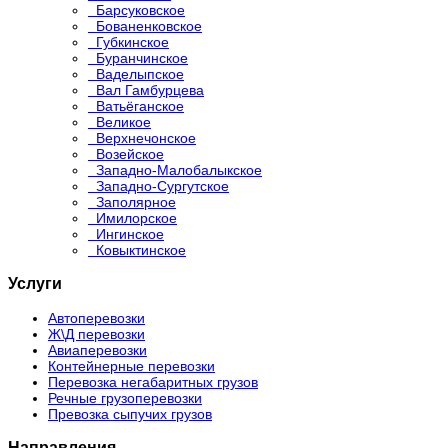
Барсуковское
Бованенковское
Губкинское
Буранчинское
Ваделыпское
Вал Гамбурцева
Ватьёганское
Великое
Верхнечонское
Возейское
Западно-Малобалыкское
Западно-Сургутское
Заполярное
Имилорское
Ингинское
Ковыктинское
Услуги
Автоперевозки
Ж\Д перевозки
Авиаперевозки
Контейнерные перевозки
Перевозка негабаритных грузов
Речные грузоперевозки
Превозка сыпучих грузов
Направления