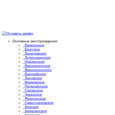
Основные месторождения
Ванкорское
Братское
Даниловское
Дулисьминское
Ичёдинское
Верхненепское
Верхнечонского
Вакунайское
Лисовское
Марковское
Пилюдинское
Санарское
Чиканское
Ярактинское
Савостьяновское
Аянское
Ардалинское
Арланское