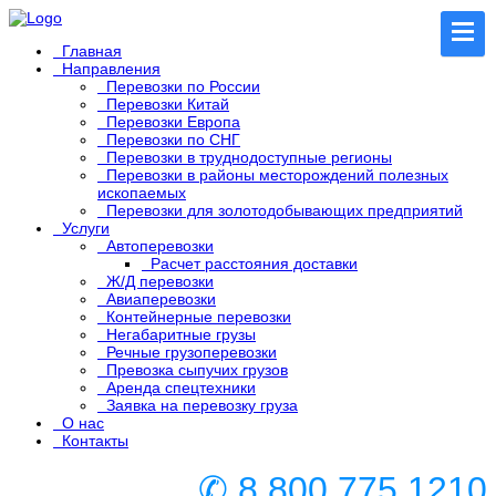
Главная
Направления
Перевозки по России
Перевозки Китай
Перевозки Европа
Перевозки по СНГ
Перевозки в труднодоступные регионы
Перевозки в районы месторождений полезных
ископаемых
Перевозки для золотодобывающих предприятий
Услуги
Автоперевозки
Расчет расстояния доставки
Ж/Д перевозки
Авиаперевозки
Контейнерные перевозки
Негабаритные грузы
Речные грузоперевозки
Превозка сыпучих грузов
Аренда спецтехники
Заявка на перевозку груза
О нас
Контакты
✆ 8 800 775 1210