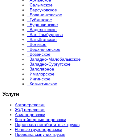
Салымское
Барсуковское
Бованенковское
Губкинское
Буранчинское
Ваделыпское
Вал Гамбурцева
Ватьёганское
Великое
Верхнечонское
Возейское
Западно-Малобалыкское
Западно-Сургутское
Заполярное
Имилорское
Ингинское
Ковыктинское
Услуги
Автоперевозки
Ж\Д перевозки
Авиаперевозки
Контейнерные перевозки
Перевозка негабаритных грузов
Речные грузоперевозки
Превозка сыпучих грузов