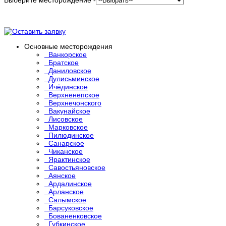
Основные месторождения
Ванкорское
Братское
Даниловское
Дулисьминское
Ичёдинское
Верхненепское
Верхнечонского
Вакунайское
Лисовское
Марковское
Пилюдинское
Санарское
Чиканское
Ярактинское
Савостьяновское
Аянское
Ардалинское
Арланское
Салымское
Барсуковское
Бованенковское
Губкинское