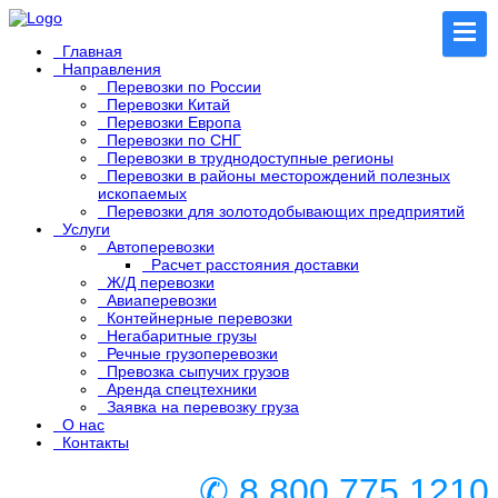
Главная
Направления
Перевозки по России
Перевозки Китай
Перевозки Европа
Перевозки по СНГ
Перевозки в труднодоступные регионы
Перевозки в районы месторождений полезных
ископаемых
Перевозки для золотодобывающих предприятий
Услуги
Автоперевозки
Расчет расстояния доставки
Ж/Д перевозки
Авиаперевозки
Контейнерные перевозки
Негабаритные грузы
Речные грузоперевозки
Превозка сыпучих грузов
Аренда спецтехники
Заявка на перевозку груза
О нас
Контакты
✆ 8 800 775 1210