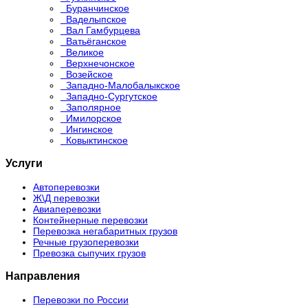
Буранчинское
Ваделыпское
Вал Гамбурцева
Ватьёганское
Великое
Верхнечонское
Возейское
Западно-Малобалыкское
Западно-Сургутское
Заполярное
Имилорское
Ингинское
Ковыктинское
Услуги
Автоперевозки
Ж\Д перевозки
Авиаперевозки
Контейнерные перевозки
Перевозка негабаритных грузов
Речные грузоперевозки
Превозка сыпучих грузов
Направления
Перевозки по России