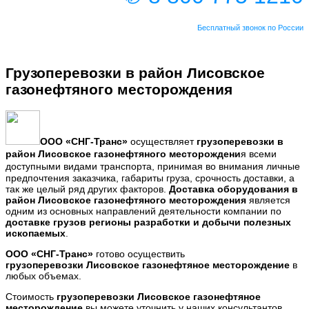
Бесплатный звонок по России
Грузоперевозки в район Лисовское
газонефтяного месторождения
ООО
«СНГ-Транс
»
осуществляет
грузоперевозки в
район
Лисовское газонефтяного месторождени
я
всеми
доступными видами транспорта,
принимая во внимания личные
предпочтения заказчика, габариты груза, срочность доставки, а
так же целый ряд других факторов.
Доставка оборудования
в
район Лисовское газонефтяного месторождения
является
одним из основных направлений деятельности компании по
доставке грузов регионы разработки и добычи полезных
ископаемых
.
ООО «СНГ-Транс»
готово осуществить
грузоперевозки
Лисовское газонефтяное месторождение
в
любых объемах.
Стоимость
грузоперевозки
Лисовское газонефтяное
месторождение
вы можете уточнить у наших консультантов.