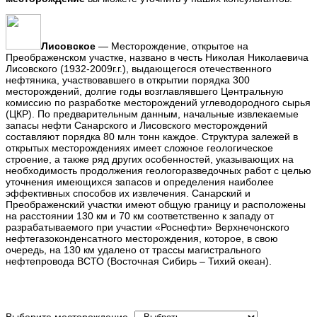
Лисовское
— Месторождение, открытое на
Преображенском участке, названо в честь Николая Николаевича
Лисовского (1932-2009г.г.), выдающегося отечественного
нефтяника, участвовавшего в открытии порядка 300
месторождений, долгие годы возглавлявшего Центральную
комиссию по разработке месторождений углеводородного сырья
(ЦКР). По предварительным данным, начальные извлекаемые
запасы нефти Санарского и Лисовского месторождений
составляют порядка 80 млн тонн каждое. Структура залежей в
открытых месторождениях имеет сложное геологическое
строение, а также ряд других особенностей, указывающих на
необходимость продолжения геологоразведочных работ с целью
уточнения имеющихся запасов и определения наиболее
эффективных способов их извлечения. Санарский и
Преображенский участки имеют общую границу и расположены
на расстоянии 130 км и 70 км соответственно к западу от
разрабатываемого при участии «Роснефти» Верхнечонского
нефтегазоконденсатного месторождения, которое, в свою
очередь, на 130 км удалено от трассы магистрального
нефтепровода ВСТО (Восточная Сибирь – Тихий океан).
Выберите месторождение -