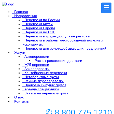
Главная
Направления
Перевозки по России
Перевозки Китай
Перевозки Европа
Перевозки по СНГ
Перевозки в труднодоступные регионы
Перевозки в районы месторождений полезных
ископаемых
Перевозки для золотодобывающих предприятий
Услуги
Автоперевозки
Расчет расстояния доставки
Ж/Д перевозки
Авиаперевозки
Контейнерные перевозки
Негабаритные грузы
Речные грузоперевозки
Превозка сыпучих грузов
Аренда спецтехники
Заявка на перевозку груза
О нас
Контакты
✆ 8 800 775 1210