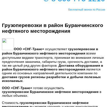
Бесплатный звонок по России
Грузоперевозки в район Буранчинского
нефтяного месторождения
ООО
«СНГ-Транс
»
осуществляет
грузоперевозки в
район
Буранчинского нефтяного месторождения
всеми
доступными видами транспорта,
принимая во внимания личные
предпочтения заказчика, габариты груза, срочность доставки, а
так же целый ряд других факторов.
Доставка оборудования
в
район
Буранчинского нефтяного месторождения
является
одним из основных направлений деятельности компании по
доставке грузов регионы разработки и добычи полезных
ископаемых
.
ООО «СНГ-Транс»
готово осуществить
грузоперевозки
Буранчинское нефтяное месторождение
в
любых объемах.
Стоимость
грузоперевозки
Буранчинское нефтяное
месторождение
вы можете уточнить у наших консультантов.