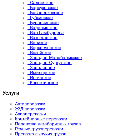
Салымское
Барсуковское
Бованенковское
Губкинское
Буранчинское
Ваделыпское
Вал Гамбурцева
Ватьёганское
Великое
Верхнечонское
Возейское
Западно-Малобалыкское
Западно-Сургутское
Заполярное
Имилорское
Ингинское
Ковыктинское
Услуги
Автоперевозки
Ж\Д перевозки
Авиаперевозки
Контейнерные перевозки
Перевозка негабаритных грузов
Речные грузоперевозки
Превозка сыпучих грузов