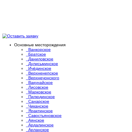
Основные месторождения
Ванкорское
Братское
Даниловское
Дулисьминское
Ичёдинское
Верхненепское
Верхнечонского
Вакунайское
Лисовское
Марковское
Пилюдинское
Санарское
Чиканское
Ярактинское
Савостьяновское
Аянское
Ардалинское
Арланское